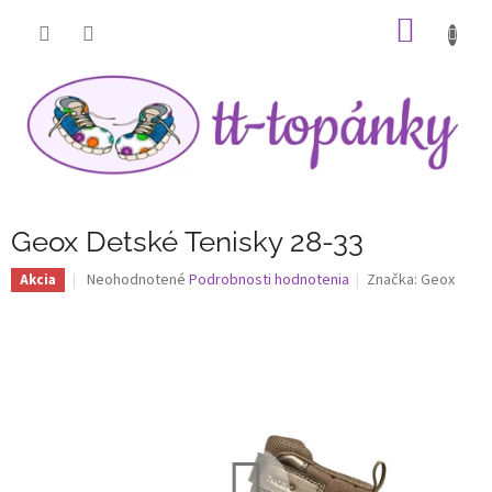
Prejsť
NÁKU
na
obsah
KOŠÍK
Geox Detské Tenisky 28-33
Priemerné
Neohodnotené
Podrobnosti hodnotenia
Značka:
Geox
Akcia
hodnotenie
produktu
je
0,0
z
5
hviezdičiek.