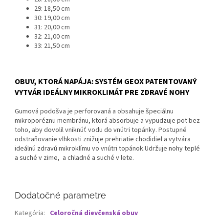
29: 18,50 cm
30: 19,00 cm
31: 20,00 cm
32: 21,00 cm
33: 21,50 cm
OBUV, KTORÁ NAPÁJA: SYSTÉM GEOX PATENTOVANÝ
VYTVÁR IDEÁLNY MIKROKLIMÁT PRE ZDRAVÉ NOHY
Gumová podošva je perforovaná a obsahuje špeciálnu
mikroporéznu membránu, ktorá absorbuje a vypudzuje pot bez
toho, aby dovolil vniknúť vodu do vnútri topánky. Postupné
odstraňovanie vlhkosti znižuje prehriatie chodidiel a vytvára
ideálnú zdravú mikroklímu vo vnútri topánok.Udržuje nohy teplé
a suché v zime, a chladné a suché v lete.
Dodatočné parametre
Kategória
:
Celoročná dievčenská obuv