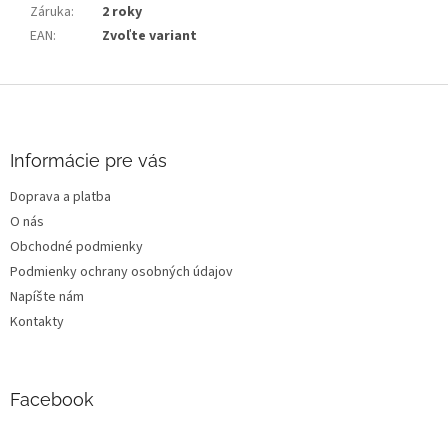
Záruka
:
2 roky
EAN
:
Zvoľte variant
Z
á
p
ä
Informácie pre vás
t
Doprava a platba
i
O nás
e
Obchodné podmienky
Podmienky ochrany osobných údajov
Napíšte nám
Kontakty
Facebook