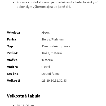
Zdravie chodidiel zaručuje priedušnosť a tieto topánky sú
dokonalým výberom aj na tie jarné dni.
Výrobca
:Geox
Farba
:Beige/Platinum
Typ
:Prechodné topánky
Zvršok
:Koža, materiál
Vložka
:Material
Vnútro
:Textil
Sezóna
:Jeseň /Zima
Velkosti
:28,29,30,31,32,33
Veľkostná tabula
28: 18,00 cm