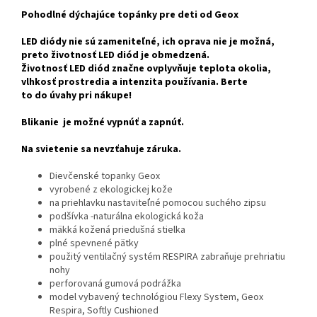
Pohodlné dýchajúce topánky pre deti od Geox
LED diódy nie sú zameniteľné, ich oprava nie je možná,
preto životnosť LED diód je obmedzená.
Životnosť LED diód značne ovplyvňuje teplota okolia,
vlhkosť prostredia a intenzita používania. Berte
to do úvahy pri nákupe!
Blikanie je možné vypnúť a zapnúť.
Na svietenie sa nevzťahuje záruka.
Dievčenské topanky Geox
vyrobené z ekologickej kože
na priehlavku nastaviteľné pomocou suchého zipsu
podšívka -naturálna ekologická koža
mäkká kožená priedušná stielka
plné spevnené pätky
použitý ventilačný systém RESPIRA zabraňuje prehriatiu
nohy
perforovaná gumová podrážka
model vybavený technológiou Flexy System, Geox
Respira, Softly Cushioned