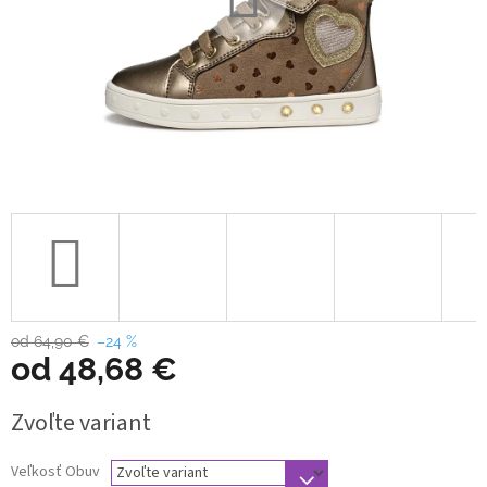
od 64,90 €
–24 %
od
48,68 €
Jednotková
Zvoľte variant
cena:
Veľkosť Obuv