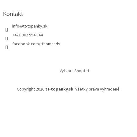
Kontakt
info
@
tt-topanky.sk
+421 902 554 844
facebook.com/tthomasds
Vytvoril Shoptet
Copyright 2026
tt-topanky.sk
. Všetky práva vyhradené.